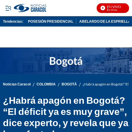
EN VIVO
No
Tendencias:
POSESIÓN PRESIDENCIAL
ABELARDO DE LA ESPRIELLA
PUBLICIDAD
/
/
/
Noticias Caracol
COLOMBIA
BOGOTÁ
¿Habrá apagón en Bogotá? “El déf
¿Habrá apagón en Bogotá?
“El déficit ya es muy grave”,
dice experto, y revela que ya