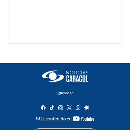
Síguenos en:
facebook
tiktok
instagram
twitter
whatsapp
google
youtube-
Más contenido en
footer