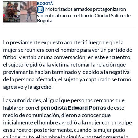
BOGOTÁ
Motorizados armados protagonizaron
violento atraco en el barrio Ciudad Salitre de
Bogotá
Lo previamente expuesto aconteció luego de que la
mujer se reuniera con el hombre para ver un partido de
fútbol y entablar una conversación; en este encuentro,
el sujeto le pidió a la víctima retomar la relación que
previamente habían terminado y, debido a la negativa
de la persona afectada, el sujeto ya capturado se tornó
agresivo y la agredió.
Las autoridades, al igual que personas cercanas que
hablaron con el
periodista Edward Porras
de este
medio de comunicación, dieron a conocer que
inicialmente el hombre agredió a la mujer con un golpe
en su rostro; posteriormente, cuando la mujer pudo
salir del auto, el hombre la siguió y posteriormente la