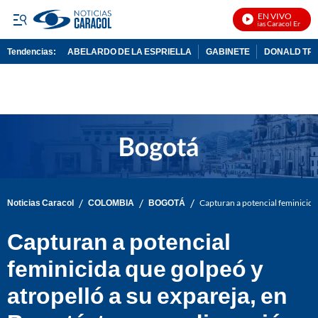
EN VIVO
Noticias Caracol En Vivo
Tendencias:
ABELARDO DE LA ESPRIELLA
GABINETE
DONALD TR
PUBLICIDAD
/
/
/
Noticias Caracol
COLOMBIA
BOGOTÁ
Capturan a potencial feminicida 
Capturan a potencial
feminicida que golpeó y
atropelló a su expareja, en