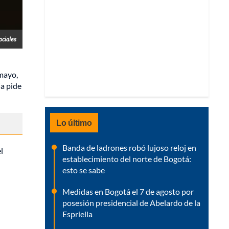
ociales
mayo,
ia pide
Lo último
Banda de ladrones robó lujoso reloj en
l
establecimiento del norte de Bogotá:
esto se sabe
Medidas en Bogotá el 7 de agosto por
posesión presidencial de Abelardo de la
Espriella