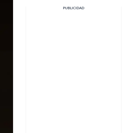
PUBLICIDAD
Facebook
X
Whatsapp
Copiar enlace
Telegram
LinkedIn