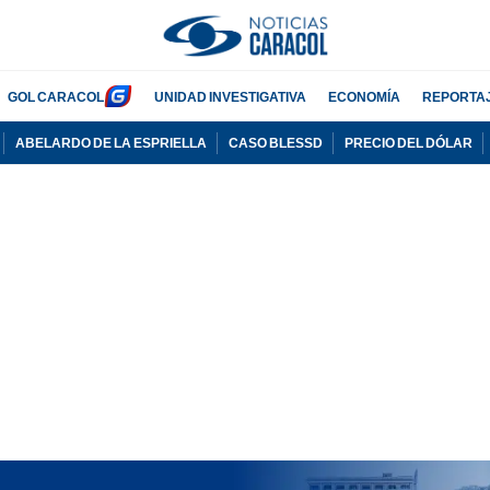
GOL CARACOL
UNIDAD INVESTIGATIVA
ECONOMÍA
REPORTA
ABELARDO DE LA ESPRIELLA
CASO BLESSD
PRECIO DEL DÓLAR
PUBLICIDAD