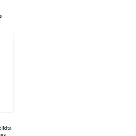
s
licita
para