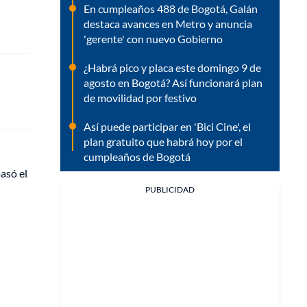
En cumpleaños 488 de Bogotá, Galán
destaca avances en Metro y anuncia
'gerente' con nuevo Gobierno
¿Habrá pico y placa este domingo 9 de
agosto en Bogotá? Así funcionará plan
de movilidad por festivo
Así puede participar en 'Bici Cine', el
plan gratuito que habrá hoy por el
cumpleaños de Bogotá
asó el
PUBLICIDAD