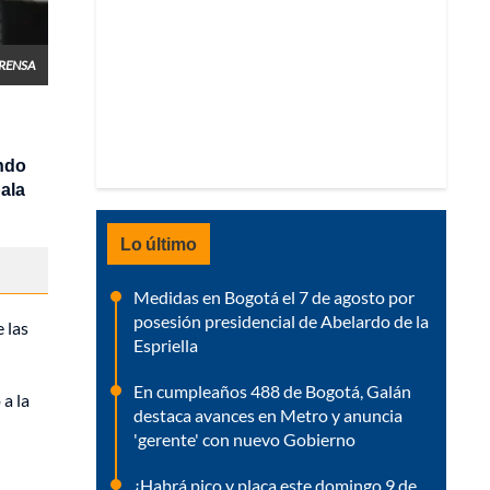
PRENSA
ndo
bala
Lo último
Medidas en Bogotá el 7 de agosto por
posesión presidencial de Abelardo de la
 las
Espriella
En cumpleaños 488 de Bogotá, Galán
a la
destaca avances en Metro y anuncia
'gerente' con nuevo Gobierno
¿Habrá pico y placa este domingo 9 de