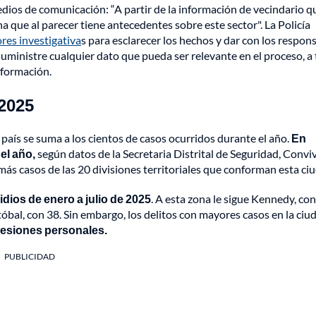
edios de comunicación: “A partir de la información de vecindario q
na que al parecer tiene antecedentes sobre este sector". La Policía
res investigativa
s para esclarecer los hechos y dar con los respon
uministre cualquier dato que pueda ser relevante en el proceso, a 
nformación.
 2025
 país se suma a los cientos de casos ocurridos durante el año.
En
el año,
según datos de la Secretaria Distrital de Seguridad, Convi
más casos de las 20 divisiones territoriales que conforman esta ci
dios de enero a julio de 2025
. A esta zona le sigue Kennedy, co
tóbal, con 38. Sin embargo, los delitos con mayores casos en la ciu
 Lesiones personales.
PUBLICIDAD