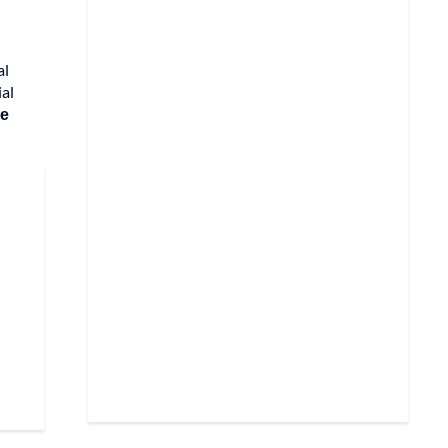
al
ial
ue