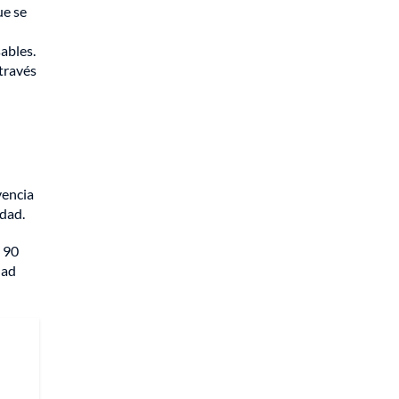
ue se
sables.
través
vencia
udad.
n 90
dad