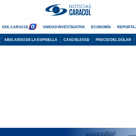
GOL CARACOL
UNIDAD INVESTIGATIVA
ECONOMÍA
REPORTA
ABELARDO DE LA ESPRIELLA
CASO BLESSD
PRECIO DEL DÓLAR
PUBLICIDAD