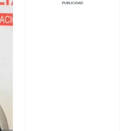
PUBLICIDAD
Facebook
X
Whatsapp
Copiar enlace
Telegram
LinkedIn