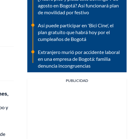
agosto en Bogotá? Así funcionará plan
de movilidad por festivo
Así puede participar en 'Bici Cine', el
plan gratuito que habrá hoy por el
cumpleaños de Bogotá
Extranjero murió por accidente laboral
en una empresa de Bogotá: familia
denuncia incongruencias
PUBLICIDAD
hes,
po y
 de