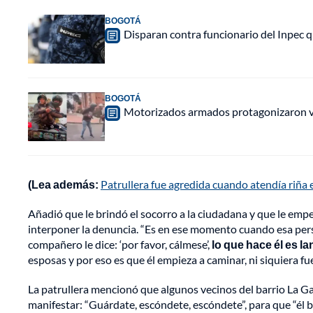
BOGOTÁ
Disparan contra funcionario del Inpec q
BOGOTÁ
Motorizados armados protagonizaron vio
(Lea además:
Patrullera fue agredida cuando atendía riña e
Añadió que le brindó el socorro a la ciudadana y que le empe
interponer la denuncia. “Es en ese momento cuando esa perso
compañero le dice: ‘por favor, cálmese’,
lo que hace él es l
esposas y por eso es que él empieza a caminar, ni siquiera fu
La patrullera mencionó que algunos vecinos del barrio La G
manifestar: “Guárdate, escóndete, escóndete”, para que “él 