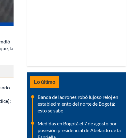
endió
que, la
Lo último
uando
Banda de ladrones robó lujoso reloj en
dice):
establecimiento del norte de Bogotá:
esto se sabe
Medidas en Bogotá el 7 de agosto por
posesión presidencial de Abelardo de la
Espriella