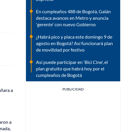
En cumpleaños 488 de Bogotá, Galán
destaca avances en Metro y anuncia
'gerente' con nuevo Gobierno
¿Habrá pico y placa este domingo 9 de
agosto en Bogotá? Así funcionará plan
de movilidad por festivo
Así puede participar en 'Bici Cine', el
plan gratuito que habrá hoy por el
cumpleaños de Bogotá
PUBLICIDAD
añara a
aron a
 nada,