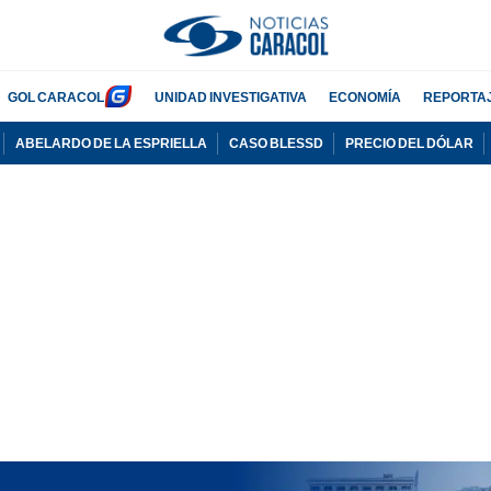
GOL CARACOL
UNIDAD INVESTIGATIVA
ECONOMÍA
REPORTA
ABELARDO DE LA ESPRIELLA
CASO BLESSD
PRECIO DEL DÓLAR
PUBLICIDAD