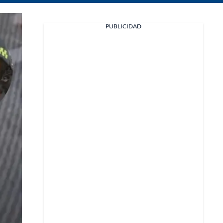
Facebook
PUBLICIDAD
X
Whatsapp
Copiar enlace
Telegram
LinkedIn