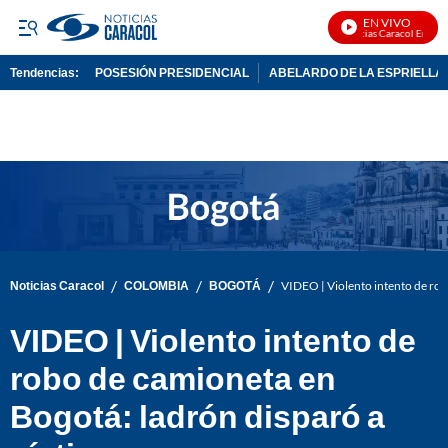
EN VIVO
Noticias Caracol En Vivo
Tendencias:
POSESIÓN PRESIDENCIAL
ABELARDO DE LA ESPRIELLA
PUBLICIDAD
/
/
/
Noticias Caracol
COLOMBIA
BOGOTÁ
VIDEO | Violento intento de rob
VIDEO | Violento intento de
robo de camioneta en
Bogotá: ladrón disparó a