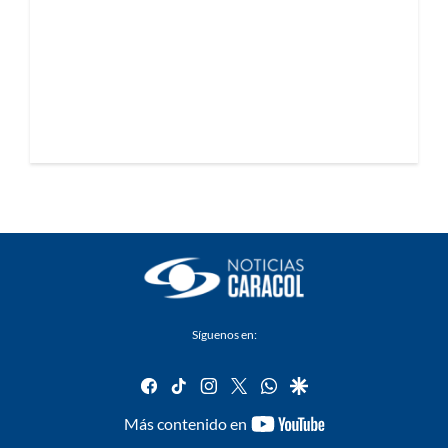
Síguenos en:
facebook
tiktok
instagram
twitter
whatsapp
google
youtube-
Más contenido en
footer