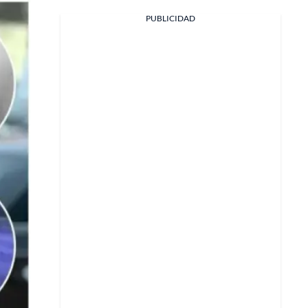
PUBLICIDAD
Facebook
X
Whatsapp
Copiar enlace
Telegram
LinkedIn