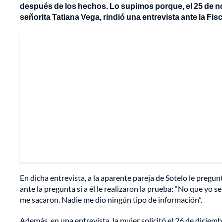
después de los hechos. Lo supimos porque, el 25 de nov
señorita Tatiana Vega, rindió una entrevista ante la Fi
En dicha entrevista, a la aparente pareja de Sotelo le pregu
ante la pregunta si a él le realizaron la prueba: “No que yo
me sacaron. Nadie me dio ningún tipo de información”.
Además, en una entrevista, la mujer solicitó el 26 de diciemb