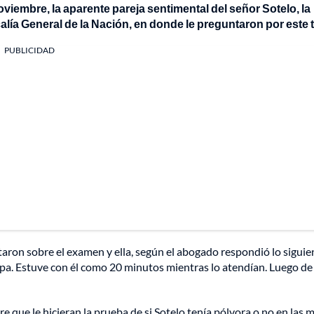
iembre, la aparente pareja sentimental del señor Sotelo, la
scalía General de la Nación, en donde le preguntaron por este
PUBLICIDAD
ntaron sobre el examen y ella, según el abogado respondió lo siguie
 sepa. Estuve con él como 20 minutos mientras lo atendían. Luego de
re que le hicieran la prueba de si Sotelo tenía pólvora o no en las 