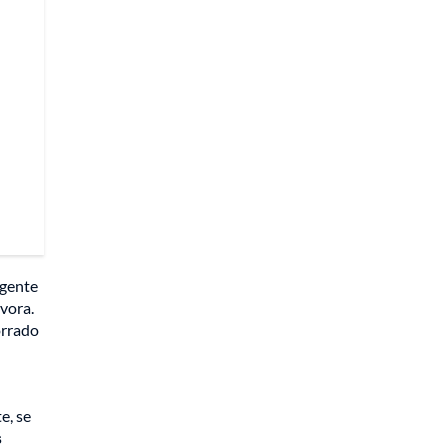
agente
lvora.
orrado
e, se
s