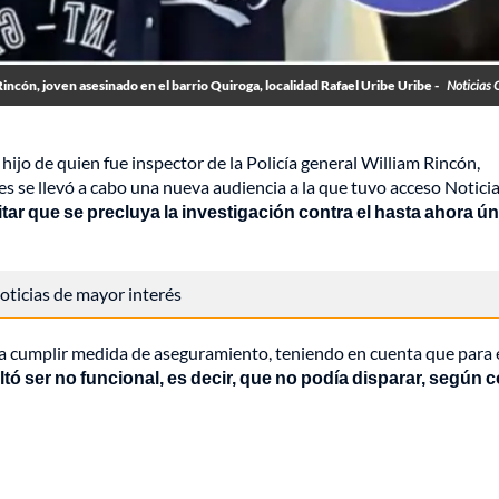
Rincón, joven asesinado en el barrio Quiroga, localidad Rafael Uribe Uribe -
Noticias 
, hijo de quien fue inspector de la Policía general William Rincón,
les se llevó a cabo una nueva audiencia a la que tuvo acceso Notici
tar que se precluya la investigación contra el hasta ahora ú
 noticias de mayor interés
a cumplir medida de aseguramiento, teniendo en cuenta que para 
ultó ser no funcional, es decir, que no podía disparar, según c