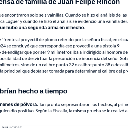
ensa de familia de Juan Felipe Rincón
 encontraron solo seis vainillas. Cuando se hizo el análisis de las
a Luguer y cuando se hizo el análisis se evidenció una vainilla de 
 que hubo una segunda arma en el hecho.
frente al proyectil de plomo referido por la señora fiscal, en el cua
024 se concluyó que correspondía ese proyectil a una pistola 9
de endilgar que por ser 9 milímetros iba a ir dirigido al hombre de
posibilidad de desvirtuar la presunción de inocencia del señor Sote
límetros, sino de un calibre punto 32 o calibre punto 38 o de cali
 principal que debía ser tomada para determinar el calibre del pr
abrían hecho a tiempo
menes de pólvora.
Tan pronto se presentaron los hechos, al prim
uien dio positivo. Según la Fiscalía, la misma prueba se le realizó a
PUBLICIDAD