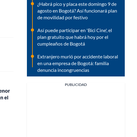
¿Habrá pico y placa este domingo 9 de
agosto en Bogotá? Así funcionará plan
de movilidad por festivo
Así puede participar en 'Bici Cine', el
plan gratuito que habrá hoy por el
cumpleaños de Bogotá
Extranjero murió por accidente laboral
en una empresa de Bogotá: familia
denuncia incongruencias
PUBLICIDAD
menor
n el