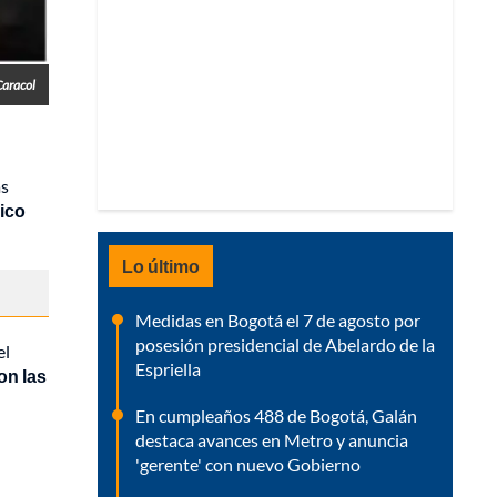
Caracol
as
nico
Lo último
Medidas en Bogotá el 7 de agosto por
posesión presidencial de Abelardo de la
el
Espriella
on las
En cumpleaños 488 de Bogotá, Galán
destaca avances en Metro y anuncia
'gerente' con nuevo Gobierno