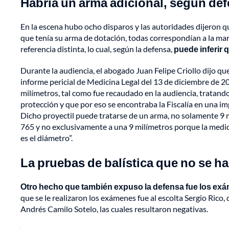
Habría un arma adicional, según def
En la escena hubo ocho disparos y las autoridades dijeron que
que tenía su arma de dotación, todas correspondían a la marc
referencia distinta, lo cual, según la defensa,
puede inferir
Durante la audiencia, el abogado Juan Felipe Criollo dijo que “
informe pericial de Medicina Legal del 13 de diciembre de 2
milímetros, tal como fue recaudado en la audiencia, tratando 
protección y que por eso se encontraba la Fiscalía en una im
Dicho proyectil puede tratarse de un arma, no solamente 9 mi
765 y no exclusivamente a una 9 milímetros porque la medida
es el diámetro”.
La pruebas de balística que no se h
Otro hecho que también expuso la defensa fue los exá
que se le realizaron los exámenes fue al escolta Sergio Rico, q
Andrés Camilo Sotelo, las cuales resultaron negativas.