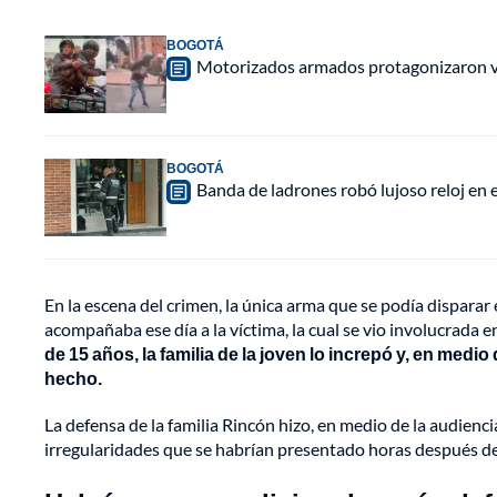
BOGOTÁ
Motorizados armados protagonizaron vio
BOGOTÁ
Banda de ladrones robó lujoso reloj en 
En la escena del crimen, la única arma que se podía disparar e
acompañaba ese día a la víctima, la cual se vio involucrada e
de 15 años, la familia de la joven lo increpó y, en medi
hecho.
La defensa de la familia Rincón hizo, en medio de la audienci
irregularidades que se habrían presentado horas después de