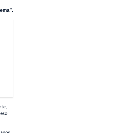
 tema”.
nte,
 eso
manos.