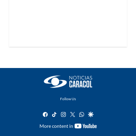
Follow Us
facebook
tiktok
instagram
twitter
whatsapp
google
youtube-
More content in
footer