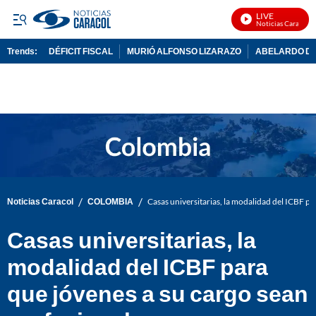
LIVE
Noticias Caracol En
Trends:
DÉFICIT FISCAL
MURIÓ ALFONSO LIZARAZO
ABELARDO DE
ADVERTISEMENT
/
/
Noticias Caracol
COLOMBIA
Casas universitarias, la modalidad del ICBF pa
Casas universitarias, la
modalidad del ICBF para
que jóvenes a su cargo sean