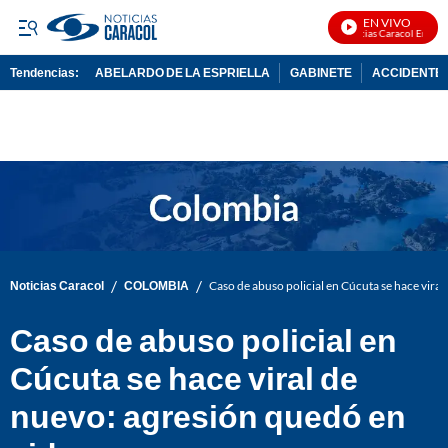
EN VIVO
Noticias Caracol En Vivo
Tendencias:
ABELARDO DE LA ESPRIELLA
GABINETE
ACCIDENTE 
PUBLICIDAD
/
/
Noticias Caracol
COLOMBIA
Caso de abuso policial en Cúcuta se hace vira
Caso de abuso policial en
Cúcuta se hace viral de
nuevo: agresión quedó en