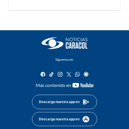
Síguenos en:
facebook
tiktok
instagram
twitter
whatsapp
google
youtube-
Más contenido en
footer
Descarga nuestra app en
Descarga nuestra app en