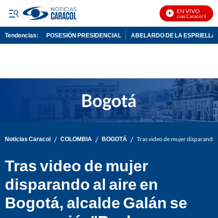
EN VIVO
Noticias Caracol En Vivo
Tendencias:
POSESIÓN PRESIDENCIAL
ABELARDO DE LA ESPRIELLA
PUBLICIDAD
/
/
/
Noticias Caracol
COLOMBIA
BOGOTÁ
Tras video de mujer disparando 
Tras video de mujer
disparando al aire en
Bogotá, alcalde Galán se