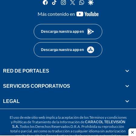
facebook
tiktok
instagram
twitter
whatsapp
google
youtube-
Más contenido en
footer
Descarga nuestra app en
Descarga nuestra app en
RED DE PORTALES
SERVICIOS CORPORATIVOS
LEGAL
El uso de este sitio web implica la aceptación de los
Términos y condiciones
y
Políticas de Tratamiento de la Información
de
CARACOL TELEVISIÓN
S.A.
Todos los Derechos Reservados D.R.A. Prohibida su reproducción
total o parcial, así como su traducción a cualquier idioma sin autorización
cl
escrita de su titular. Reproduction in whole or in part, or translation