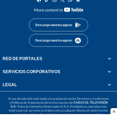
youtube-
More content in
footer
Descarga nuestra app en
Descarga nuestra app en
RED DE PORTALES
SERVICIOS CORPORATIVOS
LEGAL
El uso de este sitio web implica la aceptación de los
Términos y condiciones
y
Políticas de Tratamiento de la Información
de
CARACOL TELEVISIÓN
S.A.
Todos los Derechos Reservados D.R.A. Prohibida su reproducción
total o parcial, así como su traducción a cualquier idioma sin autorización
cl
escrita de su titular. Reproduction in whole or in part, or translation