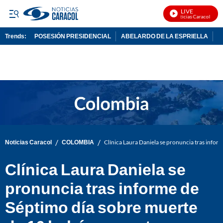
LIVE
Noticias Caracol En Vi
Trends:
POSESIÓN PRESIDENCIAL
ABELARDO DE LA ESPRIELLA
C
ADVERTISEMENT
/
/
Noticias Caracol
COLOMBIA
Clínica Laura Daniela se pronuncia tras info
Clínica Laura Daniela se
pronuncia tras informe de
Séptimo día sobre muerte