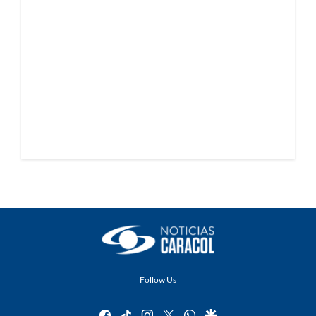
Follow Us
facebook
tiktok
instagram
twitter
whatsapp
google