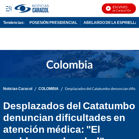
EN VIVO
Noticias Caracol En Vivo
Tendencias:
POSESIÓN PRESIDENCIAL
ABELARDO DE LA ESPRIELLA
PUBLICIDAD
/
/
Noticias Caracol
COLOMBIA
Desplazados del Catatumbo denuncian dificult
Desplazados del Catatumbo
denuncian dificultades en
atención médica: "El