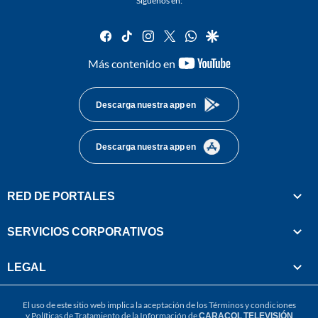
Síguenos en:
facebook
tiktok
instagram
twitter
whatsapp
google
youtube-
Más contenido en
footer
Descarga nuestra app en
Descarga nuestra app en
RED DE PORTALES
SERVICIOS CORPORATIVOS
LEGAL
El uso de este sitio web implica la aceptación de los
Términos y condiciones
y
Políticas de Tratamiento de la Información
de
CARACOL TELEVISIÓN