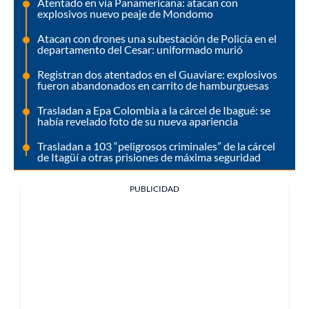
Atentado en vía Panamericana: atacan con
explosivos nuevo peaje de Mondomo
Atacan con drones una subestación de Policía en el
departamento del Cesar: uniformado murió
Registran dos atentados en el Guaviare: explosivos
fueron abandonados en carrito de hamburguesas
Trasladan a Epa Colombia a la cárcel de Ibagué: se
había revelado foto de su nueva apariencia
Trasladan a 103 “peligrosos criminales” de la cárcel
de Itagüí a otras prisiones de máxima seguridad
PUBLICIDAD