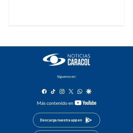
Síguenos en:
facebook
tiktok
instagram
twitter
whatsapp
google
youtube-
Más contenido en
footer
Descarga nuestra app en