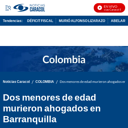
EN VIVO
Noticias Caracol En Viv
Tendencias:
DÉFICIT FISCAL
MURIÓ ALFONSO LIZARAZO
ABELARDO
PUBLICIDAD
/
/
Noticias Caracol
COLOMBIA
Dos menores de edad murieron ahogados en B
Dos menores de edad
murieron ahogados en
Barranquilla