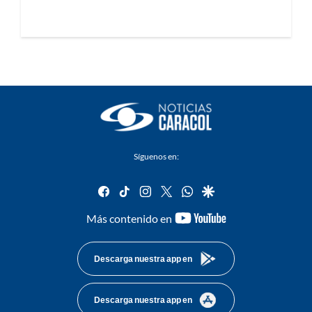
Síguenos en:
facebook
tiktok
instagram
twitter
whatsapp
google
youtube-
Más contenido en
footer
Descarga nuestra app en
Descarga nuestra app en