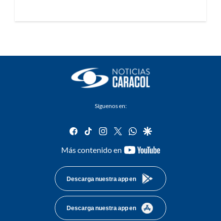
Síguenos en:
facebook
tiktok
instagram
twitter
whatsapp
google
youtube-
Más contenido en
footer
Descarga nuestra app en
Descarga nuestra app en