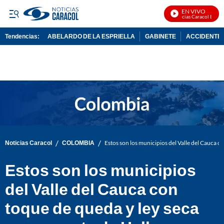
EN VIVO
Noticias Caracol En Viv
Tendencias:
ABELARDO DE LA ESPRIELLA
GABINETE
ACCIDENTE 
PUBLICIDAD
/
/
Noticias Caracol
COLOMBIA
Estos son los municipios del Valle del Cauca 
Estos son los municipios
del Valle del Cauca con
toque de queda y ley seca