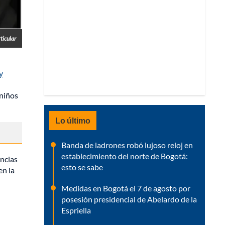
ticular
y
 niños
Lo último
Banda de ladrones robó lujoso reloj en
establecimiento del norte de Bogotá:
uncias
esto se sabe
 en la
Medidas en Bogotá el 7 de agosto por
posesión presidencial de Abelardo de la
Espriella