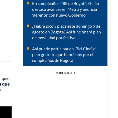
En cumpleaños 488 de Bogotá, Galán
destaca avances en Metro y anuncia
'gerente' con nuevo Gobierno
¿Habrá pico y placa este domingo 9 de
agosto en Bogotá? Así funcionará plan
de movilidad por festivo
Así puede participar en 'Bici Cine', el
plan gratuito que habrá hoy por el
cumpleaños de Bogotá
PUBLICIDAD
r que
s que
su