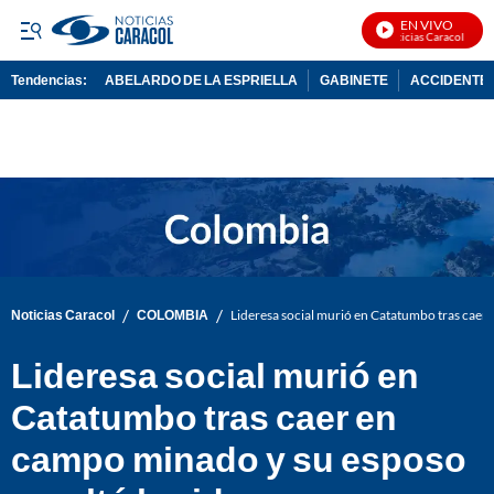
EN VIVO
Noticias Caracol En Viv
Tendencias:
ABELARDO DE LA ESPRIELLA
GABINETE
ACCIDENTE 
PUBLICIDAD
/
/
Noticias Caracol
COLOMBIA
Lideresa social murió en Catatumbo tras caer
Lideresa social murió en
Catatumbo tras caer en
campo minado y su esposo