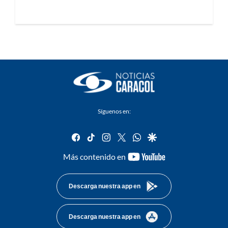
Síguenos en:
facebook
tiktok
instagram
twitter
whatsapp
google
youtube-
Más contenido en
footer
Descarga nuestra app en
Descarga nuestra app en