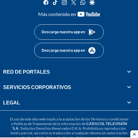
facebook
tiktok
instagram
twitter
whatsapp
google
youtube-
Más contenido en
footer
Descarga nuestra app en
Descarga nuestra app en
RED DE PORTALES
SERVICIOS CORPORATIVOS
LEGAL
El uso de este sitio web implica la aceptación de los
Términos y condiciones
y
Políticas de Tratamiento de la Información
de
CARACOL TELEVISIÓN
S.A.
Todos los Derechos Reservados D.R.A. Prohibida su reproducción
total o parcial, así como su traducción a cualquier idioma sin autorización
cl
escrita de su titular. Reproduction in whole or in part, or translation