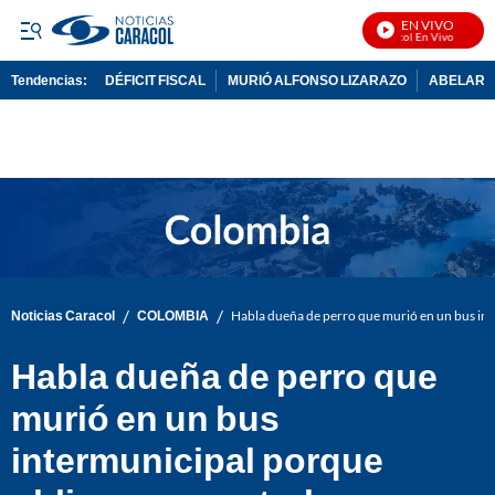
EN VIVO
Noticias Caracol En Vivo
Tendencias:
DÉFICIT FISCAL
MURIÓ ALFONSO LIZARAZO
ABELARDO
PUBLICIDAD
/
/
Noticias Caracol
COLOMBIA
Habla dueña de perro que murió en un bus in
Habla dueña de perro que
murió en un bus
intermunicipal porque