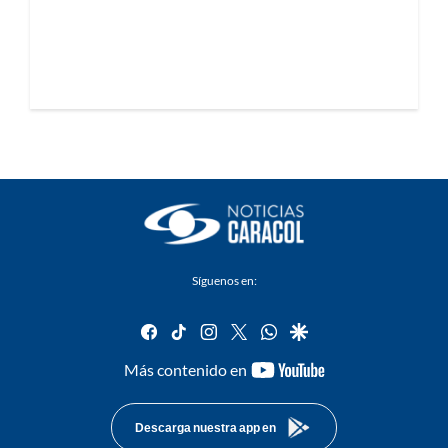
Síguenos en:
facebook
tiktok
instagram
twitter
whatsapp
google
youtube-
Más contenido en
footer
Descarga nuestra app en