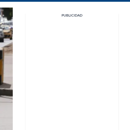
Facebook
PUBLICIDAD
X
Whatsapp
Copiar enlace
Telegram
LinkedIn