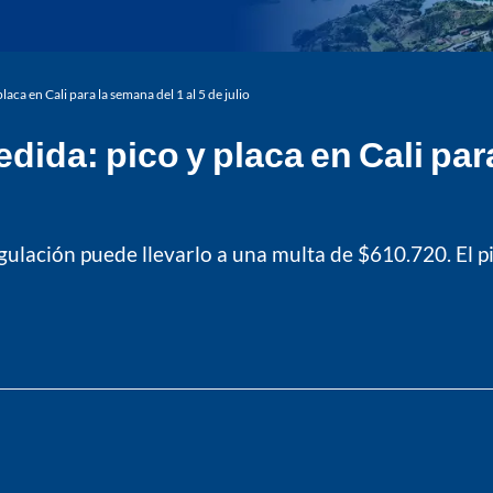
aca en Cali para la semana del 1 al 5 de julio
dida: pico y placa en Cali para
ación puede llevarlo a una multa de $610.720. El pico 