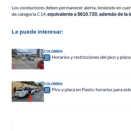
Los conductores deben permanecer alerta, teniendo en cuent
de categoría C14,
equivalente a $610.720, además de la i
Le puede interesar:
COLOMBIA
Horarios y restricciones del pico y plac
COLOMBIA
Pico y placa en Pasto: horarios para est