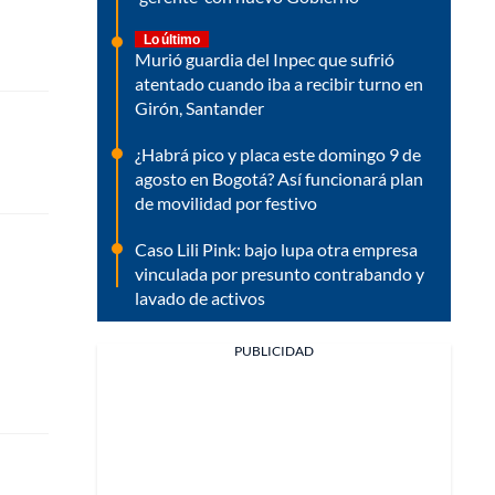
Lo último
Murió guardia del Inpec que sufrió
atentado cuando iba a recibir turno en
Girón, Santander
¿Habrá pico y placa este domingo 9 de
agosto en Bogotá? Así funcionará plan
de movilidad por festivo
Caso Lili Pink: bajo lupa otra empresa
vinculada por presunto contrabando y
lavado de activos
PUBLICIDAD