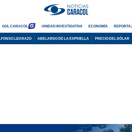
GOL CARACOL
UNIDAD INVESTIGATIVA
ECONOMÍA
REPORTA
LFONSO LIZARAZO
ABELARDO DE LA ESPRIELLA
PRECIO DEL DÓLAR
PUBLICIDAD