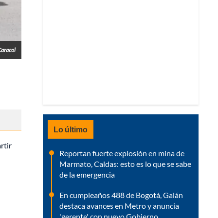
Caracol
Lo último
rtir
Reportan fuerte explosión en mina de
Marmato, Caldas: esto es lo que se sabe
de la emergencia
En cumpleaños 488 de Bogotá, Galán
destaca avances en Metro y anuncia
'gerente' con nuevo Gobierno