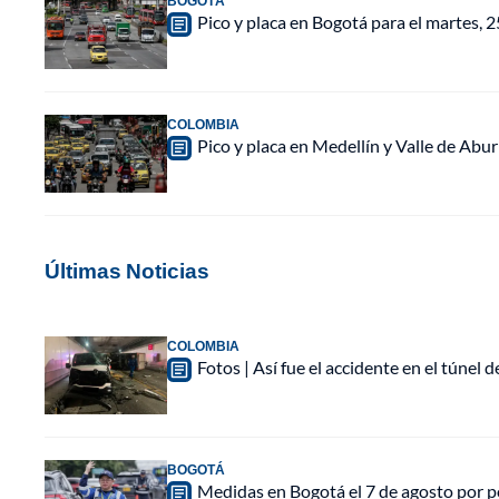
BOGOTÁ
Pico y placa en Bogotá para el martes, 2
COLOMBIA
Pico y placa en Medellín y Valle de Abur
Últimas Noticias
COLOMBIA
Fotos | Así fue el accidente en el túnel 
BOGOTÁ
Medidas en Bogotá el 7 de agosto por po