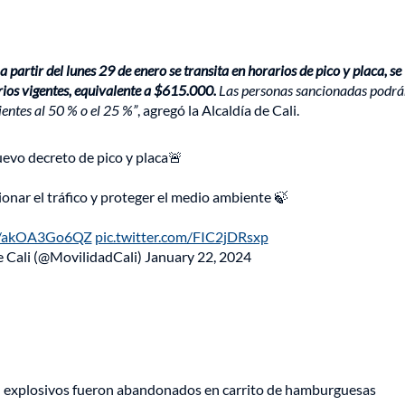
 a partir del lunes 29 de enero se transita en horarios de pico y placa, se
ios vigentes, equivalente a $615.000.
Las personas sancionadas podr
ientes al 50 % o el 25 %”
, agregó la Alcaldía de Cali.
evo decreto de pico y placa🚨
onar el tráfico y proteger el medio ambiente 🍃
co/akOA3Go6QZ
pic.twitter.com/FIC2jDRsxp
e Cali (@MovilidadCali)
January 22, 2024
e: explosivos fueron abandonados en carrito de hamburguesas