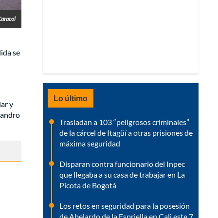
Caracol
ida se
Lo último
lar y
ejandro
Trasladan a 103 “peligrosos criminales”
de la cárcel de Itagüí a otras prisiones de
máxima seguridad
Disparan contra funcionario del Inpec
que llegaba a su casa de trabajar en La
Picota de Bogotá
Los retos en seguridad para la posesión
de Abelardo de la Espriella en Cali este 7