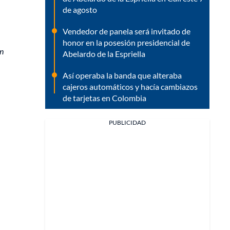
de agosto
Vendedor de panela será invitado de
honor en la posesión presidencial de
án
Abelardo de la Espriella
Así operaba la banda que alteraba
cajeros automáticos y hacía cambiazos
de tarjetas en Colombia
PUBLICIDAD