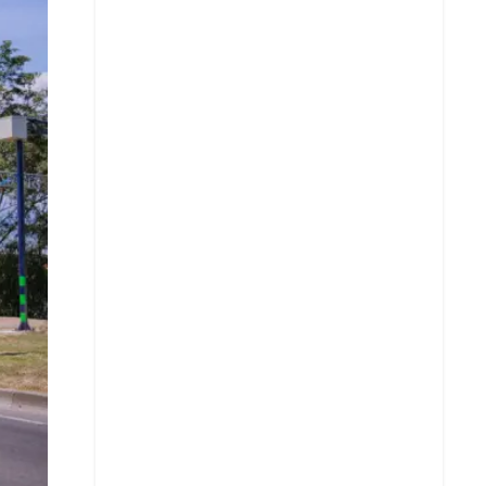
Facebook
X
Whatsapp
Copiar enlace
Telegram
LinkedIn