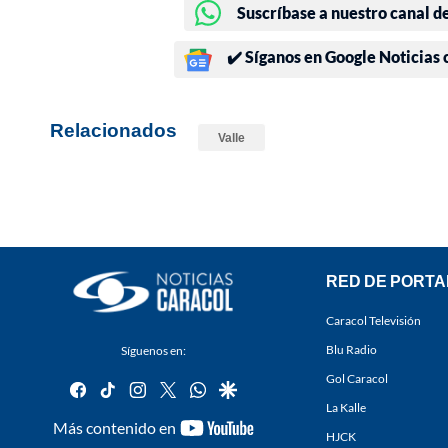
Suscríbase a nuestro canal d
✔️ Síganos en Google Noticias
Relacionados
Valle
RED DE PORTA
Caracol Televisión
Blu Radio
Síguenos en:
Gol Caracol
facebook
tiktok
instagram
twitter
whatsapp
google
La Kalle
youtube-
Más contenido en
HJCK
footer