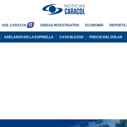
GOL CARACOL
UNIDAD INVESTIGATIVA
ECONOMÍA
REPORTA
ABELARDO DE LA ESPRIELLA
CASO BLESSD
PRECIO DEL DÓLAR
PUBLICIDAD