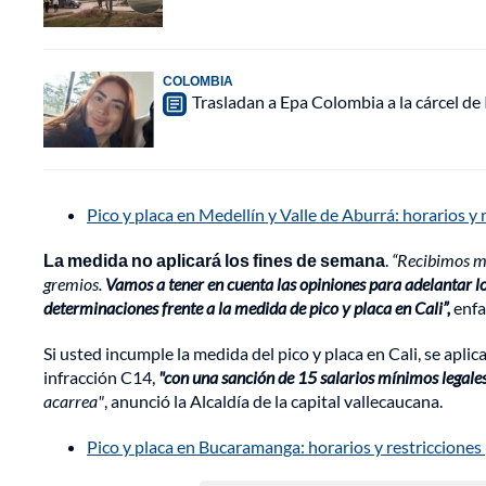
COLOMBIA
Trasladan a Epa Colombia a la cárcel de
Pico y placa en Medellín y Valle de Aburrá: horarios y 
La medida no aplicará los fines de semana
.
“Recibimos má
gremios.
Vamos a tener en cuenta las opiniones para adelantar l
determinaciones frente a la medida de pico y placa en Cali”,
enfa
Si usted incumple la medida del pico y placa en Cali, se apli
infracción C14,
"con una sanción de 15 salarios mínimos legales
acarrea"
, anunció la Alcaldía de la capital vallecaucana.
Pico y placa en Bucaramanga: horarios y restricciones 