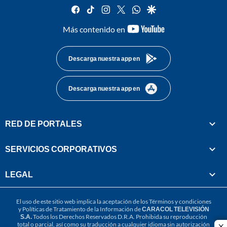
facebook
tiktok
instagram
twitter
whatsapp
google
youtube-
Más contenido en
footer
Descarga nuestra app en
Descarga nuestra app en
RED DE PORTALES
SERVICIOS CORPORATIVOS
LEGAL
El uso de este sitio web implica la aceptación de los
Términos y condiciones
y
Políticas de Tratamiento de la Información
de
CARACOL TELEVISIÓN
S.A.
Todos los Derechos Reservados D.R.A. Prohibida su reproducción
total o parcial, así como su traducción a cualquier idioma sin autorización