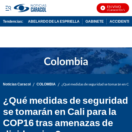
EN VIVO
Noticias Caracol En Vivo
Tendencias:
ABELARDO DE LA ESPRIELLA
GABINETE
ACCIDENTE 
PUBLICIDAD
/
/
Noticias Caracol
COLOMBIA
¿Qué medidas de seguridad se tomarán en Cali
¿Qué medidas de seguridad
se tomarán en Cali para la
COP16 tras amenazas de