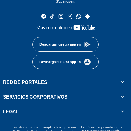
Síguenos en:
facebook
tiktok
instagram
twitter
whatsapp
google
youtube-
Más contenido en
footer
Descarga nuestra app en
Descarga nuestra app en
RED DE PORTALES
SERVICIOS CORPORATIVOS
LEGAL
El uso de este sitio web implica la aceptación de los
Términos y condiciones