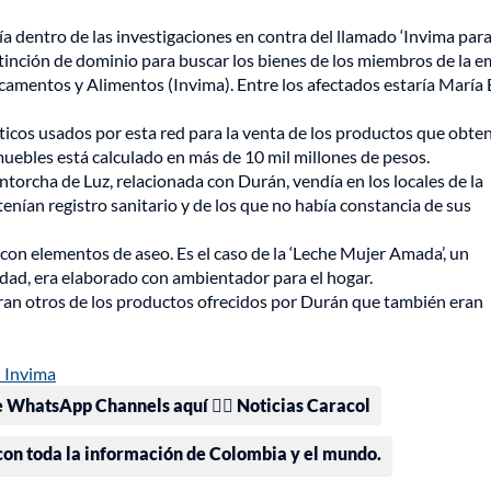
ía dentro de las investigaciones en contra del llamado ‘Invima paral
 extinción de dominio para buscar los bienes de los miembros de la 
icamentos y Alimentos (Invima). Entre los afectados estaría María 
éticos usados por esta red para la venta de los productos que obte
muebles está calculado en más de 10 mil millones de pesos.
torcha de Luz, relacionada con Durán, vendía en los locales de la
tenían registro sanitario y de los que no había constancia de sus
 con elementos de aseo. Es el caso de la ‘Leche Mujer Amada’, un
idad, era elaborado con ambientador para el hogar.
an otros de los productos ofrecidos por Durán que también eran
l Invima
e WhatsApp Channels aquí 👉🏻 Noticias Caracol
 con toda la información de Colombia y el mundo.