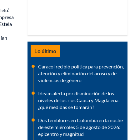
elo’.
empresa
Estela
nían
Lo último
Caracol recibió política para prevención,
atención y eliminación del acoso y de
violencias de género
Ideam alerta por disminución de los
niveles de los ríos Cauca y Magdalena:
¿qué medidas se tomarán?
Dos temblores en Colombia en la noche
de este miércoles 5 de agosto de 2026:
epicentro y magnitud