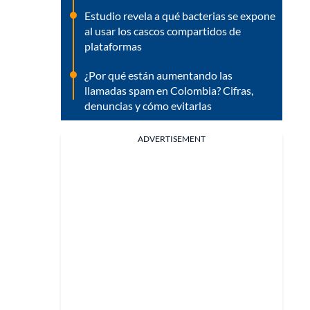
Estudio revela a qué bacterias se expone
al usar los cascos compartidos de
plataformas
¿Por qué están aumentando las
llamadas spam en Colombia? Cifras,
denuncias y cómo evitarlas
ADVERTISEMENT