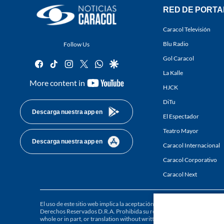
RED DE PORTA
Caracol Televisión
Blu Radio
Follow Us
Gol Caracol
facebook
tiktok
instagram
twitter
whatsapp
google
La Kalle
youtube-
More content in
HJCK
footer
DiTu
Descarga nuestra app en
El Espectador
Teatro Mayor
Descarga nuestra app en
Caracol Internacional
Caracol Corporativo
Caracol Next
El uso de este sitio web implica la aceptación de los
Términos y condici
Derechos Reservados D.R.A. Prohibida su reproducción total o parcial, a
whole or in part, or translation without written permission is prohibited