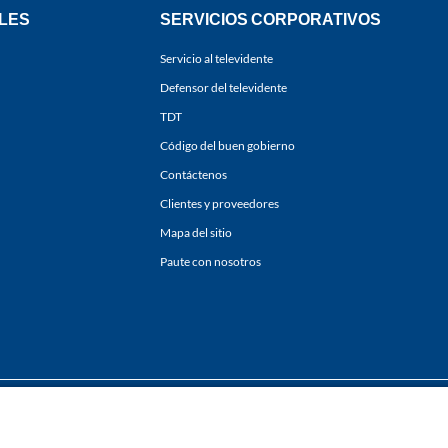
LES
SERVICIOS CORPORATIVOS
Servicio al televidente
Defensor del televidente
TDT
Código del buen gobierno
Contáctenos
Clientes y proveedores
Mapa del sitio
Paute con nosotros
ones
y
Políticas de Tratamiento de la Información
de
CARACOL TELEVISIÓN S.A.
Todo
sí como su traducción a cualquier idioma sin autorización escrita de su titular. Repro
. All rights reserved 2025.