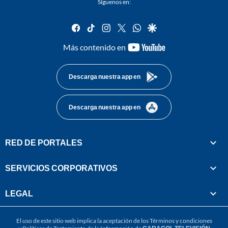
Síguenos en:
facebook
tiktok
instagram
twitter
whatsapp
google
youtube-
Más contenido en
footer
Descarga nuestra app en
Descarga nuestra app en
RED DE PORTALES
SERVICIOS CORPORATIVOS
LEGAL
El uso de este sitio web implica la aceptación de los
Términos y condiciones