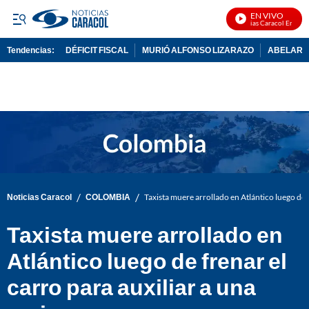
EN VIVO
Noticias Caracol En Vivo
Tendencias:
DÉFICIT FISCAL
MURIÓ ALFONSO LIZARAZO
ABELARDO
PUBLICIDAD
/
/
Noticias Caracol
COLOMBIA
Taxista muere arrollado en Atlántico luego de f
Taxista muere arrollado en
Atlántico luego de frenar el
carro para auxiliar a una