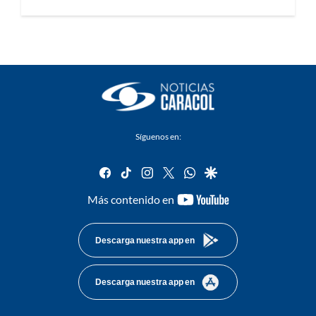
Síguenos en:
facebook
tiktok
instagram
twitter
whatsapp
google
youtube-
Más contenido en
footer
Descarga nuestra app en
Descarga nuestra app en