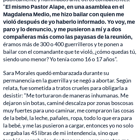
“
El mismo Pastor Alape, en una asamblea en el
Magdalena Medio, me hizo bailar con quien me
violó después de yo haberlo informado. Yo voy, me
paro y lo denuncio, y me pusieron a mí y a dos
compañeras más como las payasas de la reunión,
éramos más de 300 o 400 guerrilleros y te ponen a
bailar con el comandante que te violó, ¿cómo quedas tú,
siendo uno menor? Yo tenía como 16 o 17 años”.
Sara Morales quedó embarazada durante su
permanencia en la guerrilla y se negó a abortar. Según
relata, fue sometida a tratos crueles para obligarla a
desistir: “Me torturaron de maneras inhumanas. Me
dejaron sin botas, caminé descalza por zonas boscosas
muy fuertes para uno caminar, me compraron las cosas
de la bebé, la leche, pañales, ropa, todo lo que era para
la bebé, y me las pusieron a cargar, entonces yo no solo
cargaba las 45 libras de mi intendencia, sino que