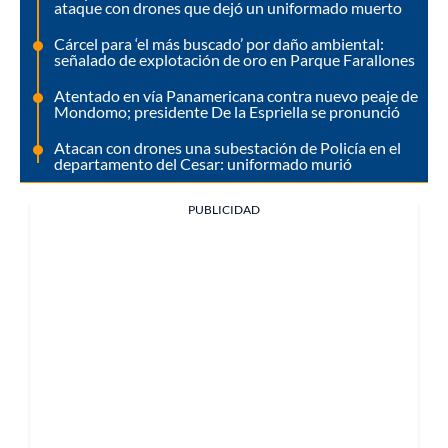
ataque con drones que dejó un uniformado muerto
Cárcel para ‘el más buscado’ por daño ambiental:
señalado de explotación de oro en Parque Farallones
Atentado en vía Panamericana contra nuevo peaje de
Mondomo; presidente De la Espriella se pronunció
Atacan con drones una subestación de Policía en el
departamento del Cesar: uniformado murió
PUBLICIDAD