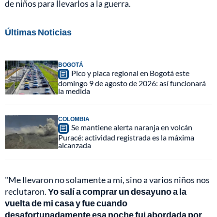
de niños para llevarlos a la guerra.
Últimas Noticias
BOGOTÁ
Pico y placa regional en Bogotá este
domingo 9 de agosto de 2026: así funcionará
la medida
COLOMBIA
Se mantiene alerta naranja en volcán
Puracé: actividad registrada es la máxima
alcanzada
"Me llevaron no solamente a mí, sino a varios niños nos
reclutaron.
Yo salí a comprar un desayuno a la
vuelta de mi casa y fue cuando
desafortunadamente esa noche fui abordada por