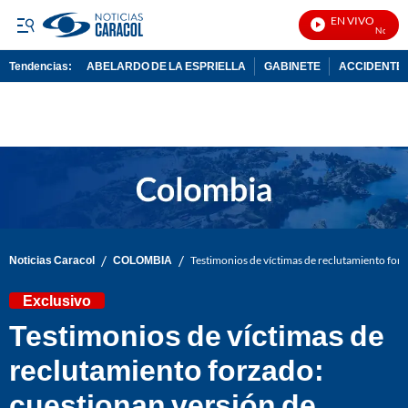
EN VIVO
Noticias C
Tendencias:
ABELARDO DE LA ESPRIELLA
GABINETE
ACCIDENTE 
PUBLICIDAD
/
/
Noticias Caracol
COLOMBIA
Testimonios de víctimas de reclutamiento forz
Exclusivo
Testimonios de víctimas de
reclutamiento forzado:
cuestionan versión de