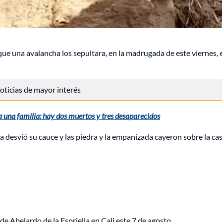
 que una avalancha los sepultara, en la madrugada de este viernes, 
 noticias de mayor interés
 una familia: hay dos muertos y tres desaparecidos
a desvió su cauce y las piedra y la empanizada cayeron sobre la ca
de Abelardo de la Espriella en Cali este 7 de agosto