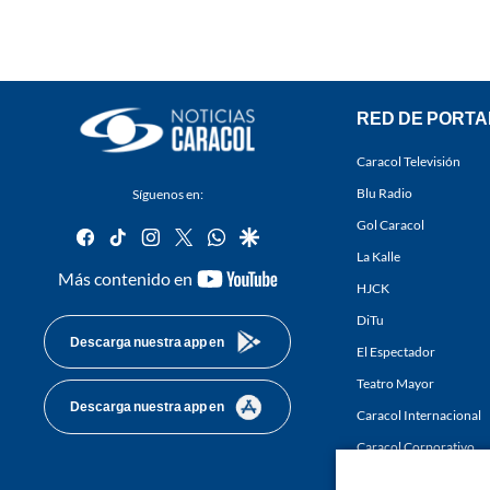
RED DE PORTA
Caracol Televisión
Blu Radio
Síguenos en:
Gol Caracol
facebook
tiktok
instagram
twitter
whatsapp
google
La Kalle
youtube-
Más contenido en
HJCK
footer
DiTu
Descarga nuestra app en
El Espectador
Teatro Mayor
Descarga nuestra app en
Caracol Internacional
Caracol Corporativo
Caracol Next