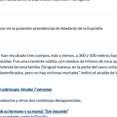
or en la posesión presidencial de Abelardo de la Espriella
 se han rescatado tres cuerpos, más o menos, a 300 y 500 metros hac
idas. Fue una creciente súbita, con residuo de tritono de roca, q
vivienda de esta familia. De igual manera, en la parte del casco urb
nificados, pero no hay víctimas mortales”, indicó el alcalde de V
 sobrecupo, llevaba 7 personas
alancha y otras dos continúan desaparecidas.
 de su hermano y su mamá: "Soy inocente"
 accidentó, según la Fiscalía