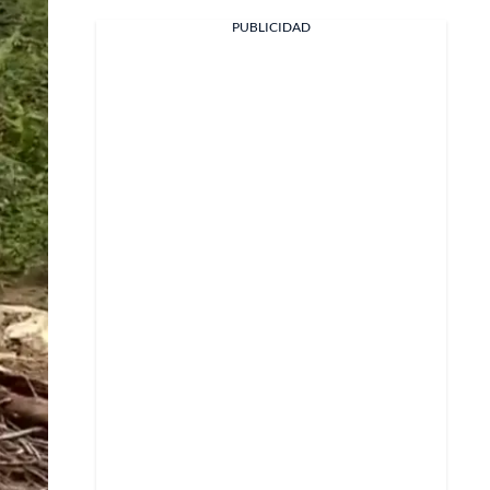
Facebook
PUBLICIDAD
X
Whatsapp
Copiar enlace
Telegram
LinkedIn