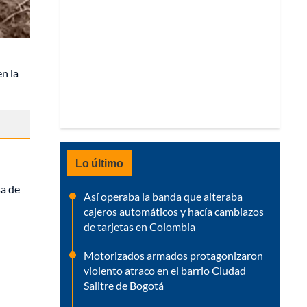
en la
Lo último
sa de
Así operaba la banda que alteraba
cajeros automáticos y hacía cambiazos
de tarjetas en Colombia
Motorizados armados protagonizaron
violento atraco en el barrio Ciudad
Salitre de Bogotá