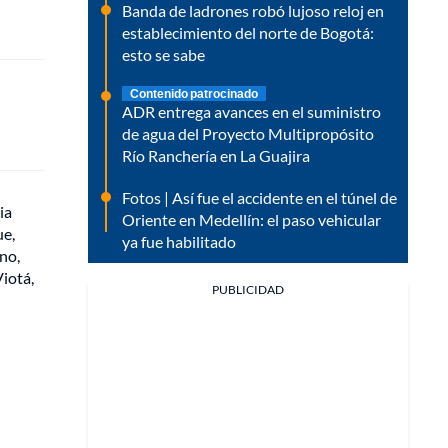
Banda de ladrones robó lujoso reloj en
establecimiento del norte de Bogotá:
esto se sabe
Contenido patrocinado
ADR entrega avances en el suministro
de agua del Proyecto Multipropósito
Río Ranchería en La Guajira
Fotos | Así fue el accidente en el túnel de
ia
Oriente en Medellín: el paso vehicular
ue,
ya fue habilitado
ano,
iotá,
PUBLICIDAD