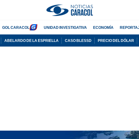
GOL CARACOL
UNIDAD INVESTIGATIVA
ECONOMÍA
REPORTA
ABELARDO DE LA ESPRIELLA
CASO BLESSD
PRECIO DEL DÓLAR
PUBLICIDAD