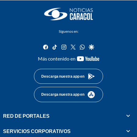
Síguenos en:
facebook
tiktok
instagram
twitter
whatsapp
google
youtube-
Más contenido en
footer
Descarga nuestra app en
Descarga nuestra app en
RED DE PORTALES
SERVICIOS CORPORATIVOS