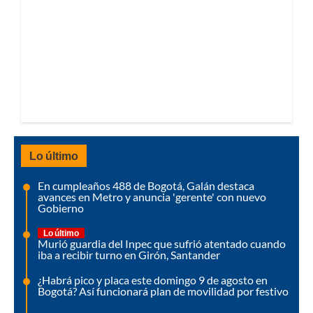
Lo último
En cumpleaños 488 de Bogotá, Galán destaca
avances en Metro y anuncia 'gerente' con nuevo
Gobierno
Lo último
Murió guardia del Inpec que sufrió atentado cuando
iba a recibir turno en Girón, Santander
¿Habrá pico y placa este domingo 9 de agosto en
Bogotá? Así funcionará plan de movilidad por festivo