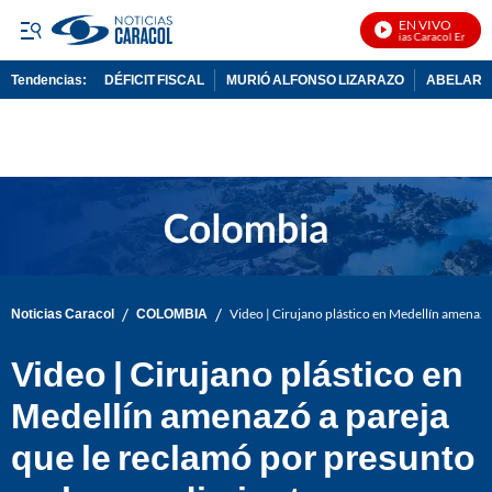
EN VIVO
Noticias Caracol En Vivo
Tendencias:
DÉFICIT FISCAL
MURIÓ ALFONSO LIZARAZO
ABELARDO
PUBLICIDAD
/
/
Noticias Caracol
COLOMBIA
Video | Cirujano plástico en Medellín amenaz
Video | Cirujano plástico en
Medellín amenazó a pareja
que le reclamó por presunto