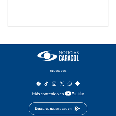
Síguenos en:
facebook
tiktok
instagram
twitter
whatsapp
google
youtube-
Más contenido en
footer
Descarga nuestra app en