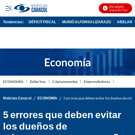
EN VIVO
Noticias Caracol En Vivo
Tendencias:
DÉFICIT FISCAL
MURIÓ ALFONSO LIZARAZO
ABELARDO
PUBLICIDAD
ECONOMÍA
Dólar hoy
Criptomonedas
Emprendedores
/
/
Noticias Caracol
ECONOMÍA
5 errores que deben evitar los dueños de mi
5 errores que deben evitar
los dueños de