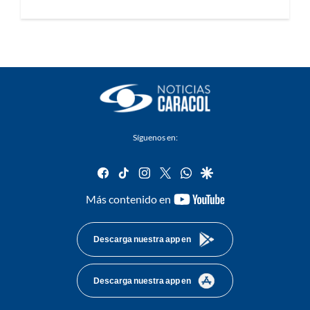
Síguenos en:
facebook
tiktok
instagram
twitter
whatsapp
google
youtube-
Más contenido en
footer
Descarga nuestra app en
Descarga nuestra app en