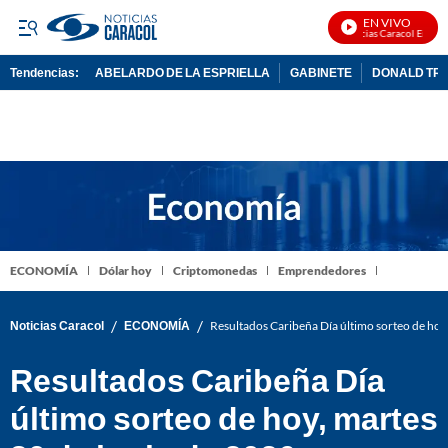
EN VIVO
Noticias Caracol En Vivo
Tendencias:
ABELARDO DE LA ESPRIELLA
GABINETE
DONALD TR
PUBLICIDAD
ECONOMÍA
Dólar hoy
Criptomonedas
Emprendedores
/
/
Noticias Caracol
ECONOMÍA
Resultados Caribeña Día último sorteo de hoy
Resultados Caribeña Día
último sorteo de hoy, martes