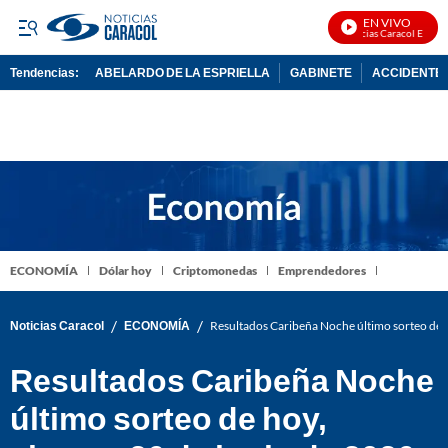
EN VIVO
Noticias Caracol En Vivo
Tendencias:
ABELARDO DE LA ESPRIELLA
GABINETE
ACCIDENTE 
PUBLICIDAD
ECONOMÍA
Dólar hoy
Criptomonedas
Emprendedores
/
/
Noticias Caracol
ECONOMÍA
Resultados Caribeña Noche último sorteo de 
Resultados Caribeña Noche
último sorteo de hoy,