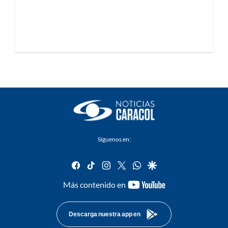
Síguenos en:
facebook
tiktok
instagram
twitter
whatsapp
google
youtube-
Más contenido en
footer
Descarga nuestra app en