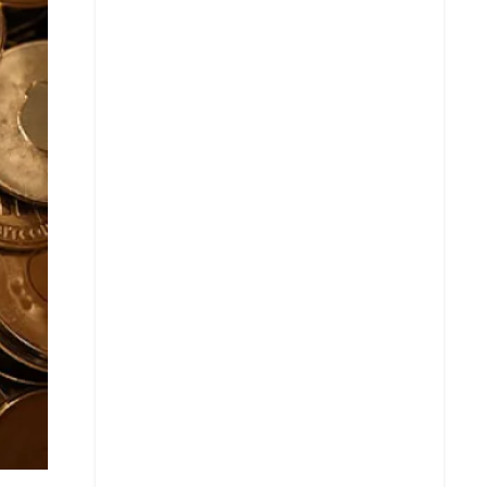
Whatsapp
Copy Link URL
Telegram
LinkedIn