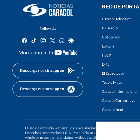
RED DE PORTA
Caracol Televisión
Blu Radio
Follow Us
Gol Caracol
facebook
tiktok
instagram
twitter
whatsapp
google
La Kalle
youtube-
More content in
HJCK
footer
DiTu
Descarga nuestra app en
El Espectador
Teatro Mayor
Descarga nuestra app en
Caracol Internacional
Caracol Corporativo
Caracol Next
El uso de este sitio web implica la aceptación de los
Términos y condici
Derechos Reservados D.R.A. Prohibida su reproducción total o parcial, a
whole or in part, or translation without written permission is prohibited