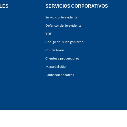
LES
SERVICIOS CORPORATIVOS
Servicio al televidente
Defensor del televidente
TDT
Código del buen gobierno
Contáctenos
Clientes y proveedores
Mapa del sitio
Paute con nosotros
ones
y
Políticas de Tratamiento de la Información
de
CARACOL TELEVISIÓN S.A.
Todo
sí como su traducción a cualquier idioma sin autorización escrita de su titular. Repro
. All rights reserved 2025.