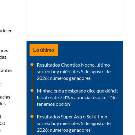
ado en
Lo último
lares
das
Resultados Chontico Noche, último
tantes
sorteo hoy miércoles 5 de agosto de
2026: números ganadores
e
Minhacienda designado dice que déficit
acias
fiscal es de 7.8% y anuncia recorte: "No
dos
tenemos opción"
Resultados Super Astro Sol último
l
sorteo hoy miércoles 5 de agosto de
300
2026: números ganadores
e