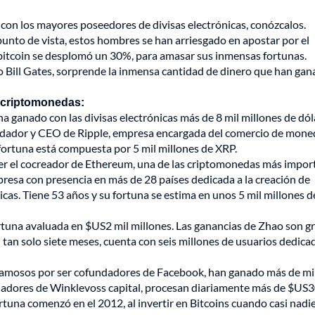
 con los mayores poseedores de divisas electrónicas, conózcalos.
punto de vista, estos hombres se han arriesgado en apostar por el
l bitcoin se desplomó un 30%, para amasar sus inmensas fortunas.
 Bill Gates, sorprende la inmensa cantidad de dinero que han gan
as criptomonedas:
ha ganado con las divisas electrónicas más de 8 mil millones de dó
fundador y CEO de Ripple, empresa encargada del comercio de mone
fortuna está compuesta por 5 mil millones de XRP.
ser el cocreador de Ethereum, una de las criptomonedas más impor
esa con presencia en más de 28 países dedicada a la creación de
as. Tiene 53 años y su fortuna se estima en unos 5 mil millones d
rtuna avaluada en $US2 mil millones. Las ganancias de Zhao son gr
n tan solo siete meses, cuenta con seis millones de usuarios dedica
famosos por ser cofundadores de Facebook, han ganado más de mi
dadores de Winklevoss capital, procesan diariamente más de $US
ortuna comenzó en el 2012, al invertir en Bitcoins cuando casi nadi