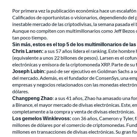
Por primera vez la publicación económica hace un escalafón
Calificados de oportunistas o visionarios, dependiendo del 
inestable mercado de las criptodivisas, la semana pasada e
Aunque no compiten con multimillonarios como Jeff Bezos o
tan poco tiempo.
Sin más, estos es el top 5 de los multimillonarios de l
Chris Larsen:
a sus 57 años lidera el ranking. Este hombre 
(equivalente a unos 22 billones de pesos). Larsen es el co
electrónicas y emisora de la criptomoneda XRP. Parte de su 
Joseph Lubin:
pasó de ser ejecutivo en Goldman Sachs a 
del mercado. Además, es el fundador de ConsenSys, una empr
empresas y negocios relacionados con las monedas electrónic
dólares.
Changpeng Zhao
: a sus 41 años, Zhao ha amasado una fo
a Binance, el mayor mercado de divisas electrónicas. Este, e
completamente a la compra y venta de divisas electrónicas.
Los gemelos Winklevoss:
con 36 años, Cameron y Tyler, 
millones de dólares por el comercio de criptomonedas. Fun
millones en transacciones de divisas electrónicas. Su gran f