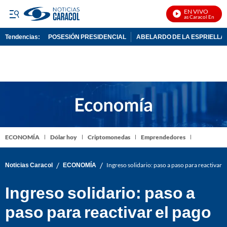
EN VIVO
Noticias Caracol En Vivo
Tendencias:
POSESIÓN PRESIDENCIAL
ABELARDO DE LA ESPRIELLA
PUBLICIDAD
ECONOMÍA
Dólar hoy
Criptomonedas
Emprendedores
/
/
Noticias Caracol
ECONOMÍA
Ingreso solidario: paso a paso para reactivar e
Ingreso solidario: paso a
paso para reactivar el pago