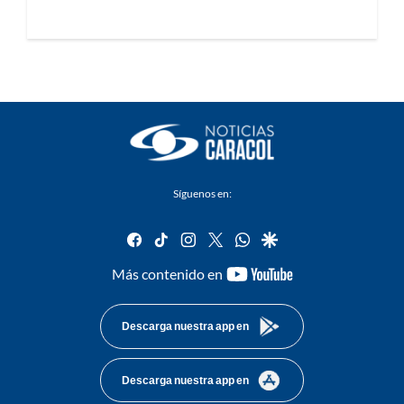
Síguenos en:
facebook
tiktok
instagram
twitter
whatsapp
google
youtube-
Más contenido en
footer
Descarga nuestra app en
Descarga nuestra app en