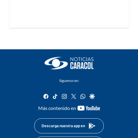
Síguenos en:
facebook
tiktok
instagram
twitter
whatsapp
google
youtube-
Más contenido en
footer
Descarga nuestra app en