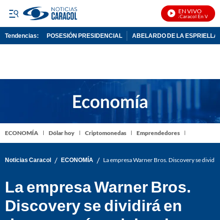
EN VIVO
Noticias Caracol En Vivo
Tendencias:
POSESIÓN PRESIDENCIAL
ABELARDO DE LA ESPRIELLA
PUBLICIDAD
ECONOMÍA
Dólar hoy
Criptomonedas
Emprendedores
/
/
Noticias Caracol
ECONOMÍA
La empresa Warner Bros. Discovery se dividirá
La empresa Warner Bros.
Discovery se dividirá en