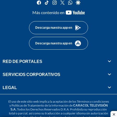
facebook
tiktok
instagram
twitter
whatsapp
google
youtube-
Más contenido en
footer
Descarga nuestra app en
Descarga nuestra app en
RED DE PORTALES
SERVICIOS CORPORATIVOS
LEGAL
El uso de este sitio web implica la aceptación de los
Términos y condiciones
y
Políticas de Tratamiento de la Información
de
CARACOL TELEVISIÓN
S.A.
Todos los Derechos Reservados D.R.A. Prohibida su reproducción
total o parcial, así como su traducción a cualquier idioma sin autorización
cl