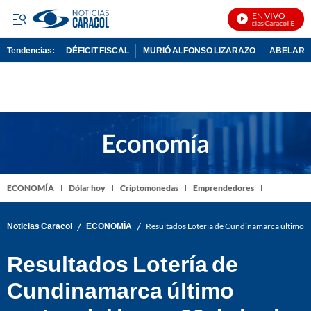
EN VIVO
Noticias Caracol En Vivo
Tendencias:
DÉFICIT FISCAL
MURIÓ ALFONSO LIZARAZO
ABELARDO
PUBLICIDAD
ECONOMÍA
Dólar hoy
Criptomonedas
Emprendedores
/
/
Noticias Caracol
ECONOMÍA
Resultados Lotería de Cundinamarca último s
Resultados Lotería de
Cundinamarca último