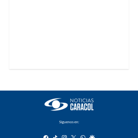
Síguenos en:
facebook
tiktok
instagram
twitter
whatsapp
google