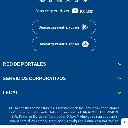
youtube-
Más contenido en
footer
Descarga nuestra app en
Descarga nuestra app en
RED DE PORTALES
SERVICIOS CORPORATIVOS
LEGAL
El uso de este sitio web implica la aceptación de los
Términos y condiciones
y
Políticas de Tratamiento de la Información
de
CARACOL TELEVISIÓN
S.A.
Todos los Derechos Reservados D.R.A. Prohibida su reproducción
total o parcial, así como su traducción a cualquier idioma sin autorización
cl
escrita de su titular. Reproduction in whole or in part, or translation