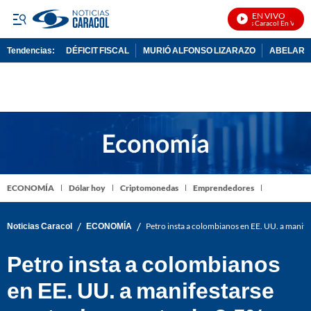
EN VIVO
Noticias Caracol En Vivo
Tendencias:
DÉFICIT FISCAL
MURIÓ ALFONSO LIZARAZO
ABELARDO
PUBLICIDAD
ECONOMÍA
Dólar hoy
Criptomonedas
Emprendedores
/
/
Noticias Caracol
ECONOMÍA
Petro insta a colombianos en EE. UU. a manif
Petro insta a colombianos
en EE. UU. a manifestarse