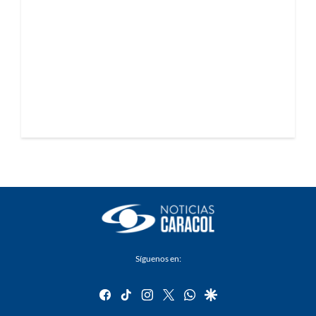
Síguenos en:
facebook
tiktok
instagram
twitter
whatsapp
google