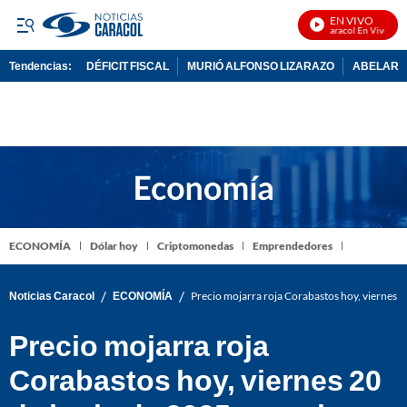
EN VIVO
Noticias Caracol En Vivo
Tendencias:
DÉFICIT FISCAL
MURIÓ ALFONSO LIZARAZO
ABELARDO
PUBLICIDAD
ECONOMÍA
Dólar hoy
Criptomonedas
Emprendedores
/
/
Noticias Caracol
ECONOMÍA
Precio mojarra roja Corabastos hoy, viernes 2
Precio mojarra roja
Corabastos hoy, viernes 20