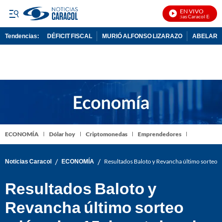
EN VIVO
Noticias Caracol En Vivo
Tendencias:
DÉFICIT FISCAL
MURIÓ ALFONSO LIZARAZO
ABELARDO
PUBLICIDAD
ECONOMÍA
Dólar hoy
Criptomonedas
Emprendedores
/
/
Noticias Caracol
ECONOMÍA
Resultados Baloto y Revancha último sorteo mi
Resultados Baloto y
Revancha último sorteo