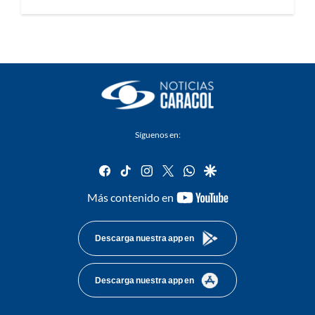
Síguenos en:
facebook
tiktok
instagram
twitter
whatsapp
google
youtube-
Más contenido en
footer
Descarga nuestra app en
Descarga nuestra app en