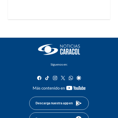
Síguenos en:
facebook
tiktok
instagram
twitter
whatsapp
google
youtube-
Más contenido en
footer
Descarga nuestra app en