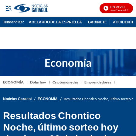
EN VIVO
Noticias Caracol En Vivo
Tendencias:
ABELARDO DE LA ESPRIELLA
GABINETE
ACCIDENTE 
PUBLICIDAD
ECONOMÍA
Dólar hoy
Criptomonedas
Emprendedores
/
/
Noticias Caracol
ECONOMÍA
Resultados Chontico Noche, último sorteo ho
Resultados Chontico
Noche, último sorteo hoy