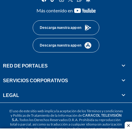
youtube-
Más contenido en
footer
Descarga nuestra app en
Descarga nuestra app en
RED DE PORTALES
SERVICIOS CORPORATIVOS
LEGAL
El uso de este sitio web implica la aceptación de los
Términos y condiciones
y
Políticas de Tratamiento de la Información
de
CARACOL TELEVISIÓN
S.A.
Todos los Derechos Reservados D.R.A. Prohibida su reproducción
total o parcial, así como su traducción a cualquier idioma sin autorización
cl
escrita de su titular. Reproduction in whole or in part, or translation