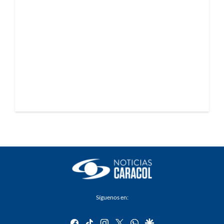
Síguenos en:
facebook
tiktok
instagram
twitter
whatsapp
google