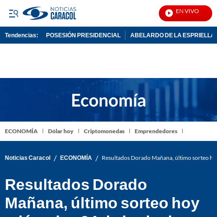
EN VIVO
Notici
Tendencias:
POSESIÓN PRESIDENCIAL
ABELARDO DE LA ESPRIELLA
PUBLICIDAD
ECONOMÍA
Dólar hoy
Criptomonedas
Emprendedores
/
/
Noticias Caracol
ECONOMÍA
Resultados Dorado Mañana, último sorteo ho
Resultados Dorado
Mañana, último sorteo hoy