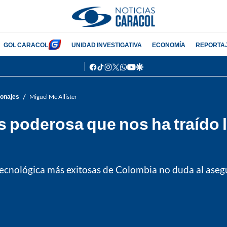
GOL CARACOL
UNIDAD INVESTIGATIVA
ECONOMÍA
REPORTA
facebook
tiktok
instagram
twitter
whatsapp
youtube
google
/
onajes
Miguel Mc Allister
ás poderosa que nos ha traído 
tecnológica más exitosas de Colombia no duda al asegu