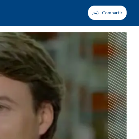
Facebook
X
Whatsapp
Copiar enlace
Telegram
LinkedIn