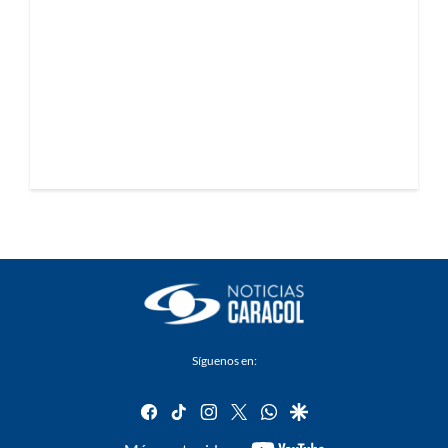
Síguenos en:
facebook
tiktok
instagram
twitter
whatsapp
google