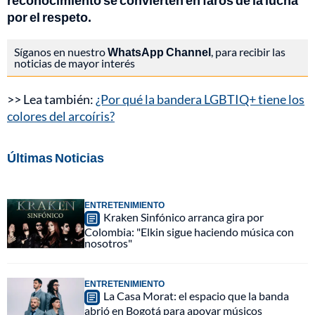
reconocimiento se convierten en faros de la lucha
por el respeto.
Síganos en nuestro
WhatsApp Channel
, para recibir las
noticias de mayor interés
>> Lea también:
¿Por qué la bandera LGBTIQ+ tiene los
colores del arcoíris?
Últimas Noticias
ENTRETENIMIENTO
Kraken Sinfónico arranca gira por
Colombia: "Elkin sigue haciendo música con
nosotros"
ENTRETENIMIENTO
La Casa Morat: el espacio que la banda
abrió en Bogotá para apoyar músicos