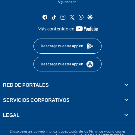
Síguenos en:
facebook
tiktok
instagram
twitter
whatsapp
google
youtube-
Más contenido en
footer
Descarga nuestra app en
Descarga nuestra app en
RED DE PORTALES
SERVICIOS CORPORATIVOS
LEGAL
El uso de este sitio web implica la aceptación de los
Términos y condiciones