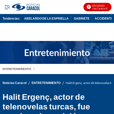
EN VIVO
Noticias Caracol En Vivo
Tendencias:
ABELARDO DE LA ESPRIELLA
GABINETE
ACCIDENTE 
PUBLICIDAD
ENTRETENIMIENTO
/
/
Noticias Caracol
ENTRETENIMIENTO
Halit Ergenç, actor de telenovelas tu
Halit Ergenç, actor de
telenovelas turcas, fue