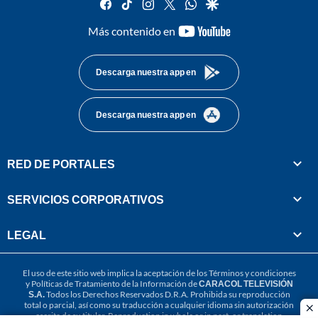
facebook
tiktok
instagram
twitter
whatsapp
google
youtube-
Más contenido en
footer
Descarga nuestra app en
Descarga nuestra app en
RED DE PORTALES
SERVICIOS CORPORATIVOS
LEGAL
El uso de este sitio web implica la aceptación de los
Términos y condiciones
y
Políticas de Tratamiento de la Información
de
CARACOL TELEVISIÓN
S.A.
Todos los Derechos Reservados D.R.A. Prohibida su reproducción
total o parcial, así como su traducción a cualquier idioma sin autorización
cl
escrita de su titular. Reproduction in whole or in part, or translation