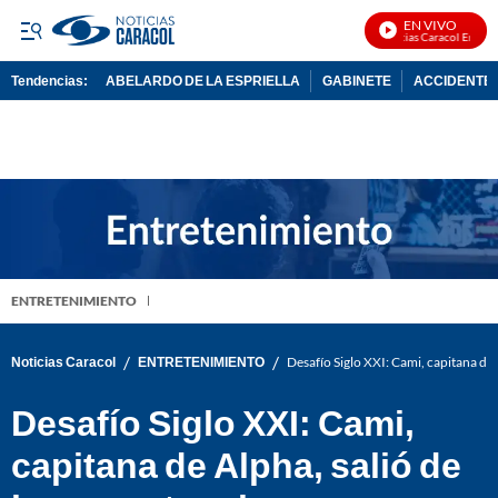
EN VIVO
Noticias Caracol En Vivo
Tendencias:
ABELARDO DE LA ESPRIELLA
GABINETE
ACCIDENTE 
PUBLICIDAD
ENTRETENIMIENTO
/
/
Noticias Caracol
ENTRETENIMIENTO
Desafío Siglo XXI: Cami, capitana de 
Desafío Siglo XXI: Cami,
capitana de Alpha, salió de