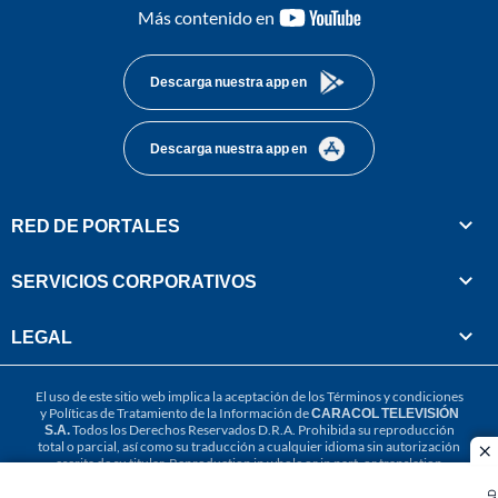
youtube-
Más contenido en
footer
Descarga nuestra app en
Descarga nuestra app en
RED DE PORTALES
SERVICIOS CORPORATIVOS
LEGAL
El uso de este sitio web implica la aceptación de los
Términos y condiciones
y
Políticas de Tratamiento de la Información
de
CARACOL TELEVISIÓN
S.A.
Todos los Derechos Reservados D.R.A. Prohibida su reproducción
total o parcial, así como su traducción a cualquier idioma sin autorización
cl
escrita de su titular. Reproduction in whole or in part, or translation
without written permission is prohibited. All rights reserved 2025.