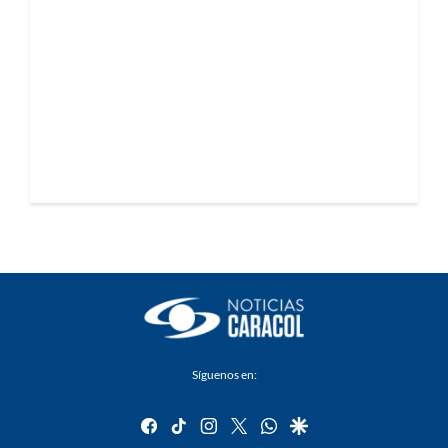
Síguenos en:
facebook
tiktok
instagram
twitter
whatsapp
google