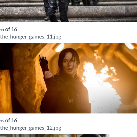
of
16
11
the_hunger_games_11.jpg
of
16
12
the_hunger_games_12.jpg