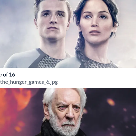
of
16
7
the_hunger_games_6.jpg