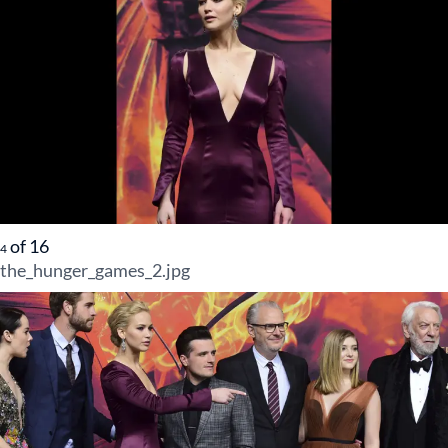
of
16
4
the_hunger_games_2.jpg