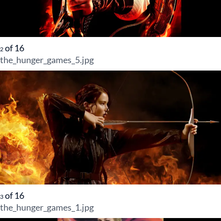
of
16
2
the_hunger_games_5.jpg
of
16
3
the_hunger_games_1.jpg