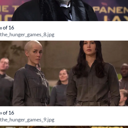
of
16
8
the_hunger_games_8.jpg
of
16
9
the_hunger_games_9.jpg