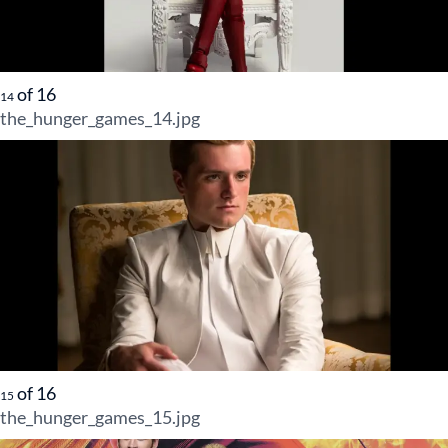
of
16
14
the_hunger_games_14.jpg
of
16
15
the_hunger_games_15.jpg