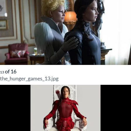
of
16
13
the_hunger_games_13.jpg