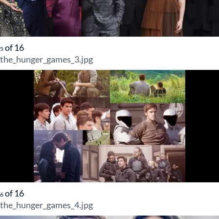
of
16
5
the_hunger_games_3.jpg
of
16
6
the_hunger_games_4.jpg