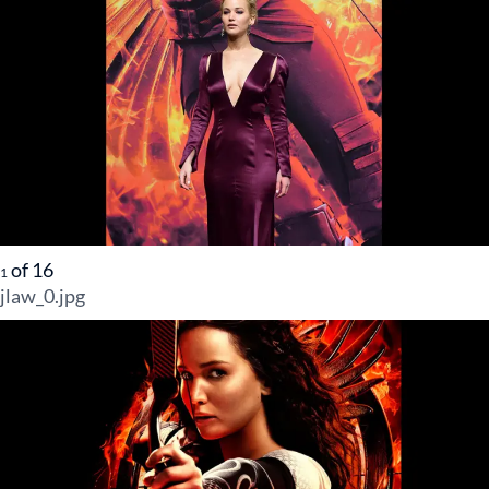
of
16
1
jlaw_0.jpg