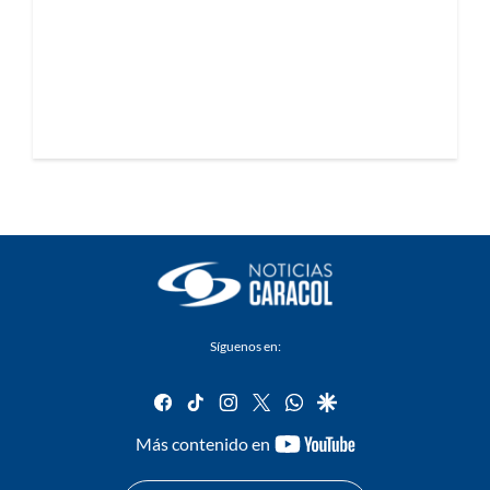
Síguenos en:
facebook
tiktok
instagram
twitter
whatsapp
google
youtube-
Más contenido en
footer