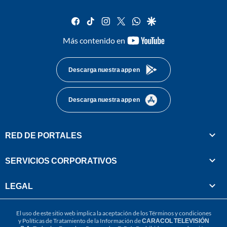
facebook
tiktok
instagram
twitter
whatsapp
google
youtube-
Más contenido en
footer
Descarga nuestra app en
Descarga nuestra app en
RED DE PORTALES
SERVICIOS CORPORATIVOS
LEGAL
El uso de este sitio web implica la aceptación de los
Términos y condiciones
y
Políticas de Tratamiento de la Información
de
CARACOL TELEVISIÓN