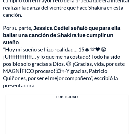
cumplió con el mayor reto de la prueba que era intentar
realizar la danza del vientre que hace Shakira en esta
canción.
Por su parte,
Jessica Cediel señaló que para ella
bailar una canción de Shakira fue cumplir un
sueño
.
"Hoy mi sueño se hizo realidad… 15🔥🫶🖤😭
¡Ufffffffffffff… y lo que me ha costado! Todo ha sido
posible solo gracias a Dios. 😍 ¡Gracias, vida, por este
MAGNÍFICO proceso! 💥✨Y gracias, Patricio
Quiñones, por ser el mejor compañero", escribió la
presentadora.
PUBLICIDAD