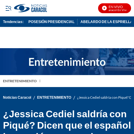
EN VIVO
Noticias Caracol En Vivo
Tendencias:
POSESIÓN PRESIDENCIAL
ABELARDO DE LA ESPRIELLA
PUBLICIDAD
ENTRETENIMIENTO
/
/
Noticias Caracol
ENTRETENIMIENTO
¿Jessica Cediel saldría con Piqué? D
¿Jessica Cediel saldría con
Piqué? Dicen que el español