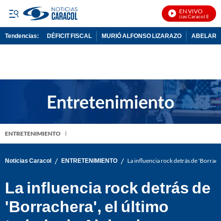
EN VIVO
Noticias Caracol En Vivo
Tendencias:
DÉFICIT FISCAL
MURIÓ ALFONSO LIZARAZO
ABELARDO
PUBLICIDAD
ENTRETENIMIENTO
/
/
Noticias Caracol
ENTRETENIMIENTO
La influencia rock detrás de 'Borrach
La influencia rock detrás de
'Borrachera', el último