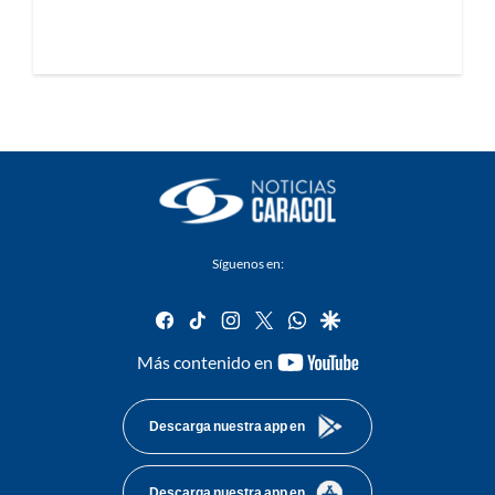
Síguenos en:
facebook
tiktok
instagram
twitter
whatsapp
google
youtube-
Más contenido en
footer
Descarga nuestra app en
Descarga nuestra app en