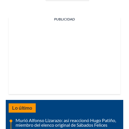
PUBLICIDAD
Lo último
Murió Alfonso Lizarazo: así reaccionó Hugo Patiño,
miembro del elenco original de Sábados Felices