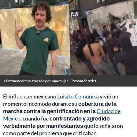
El influencer fue atacado por una mujer.
Tomado de redes.
El influencer mexicano
Luisito Comunica
vivió un
momento incómodo durante su
cobertura de la
marcha contra la gentrificación en la
Ciudad de
México
, cuando fue
confrontado y agredido
verbalmente por manifestantes
que lo señalaron
como parte del problema que criticaban.