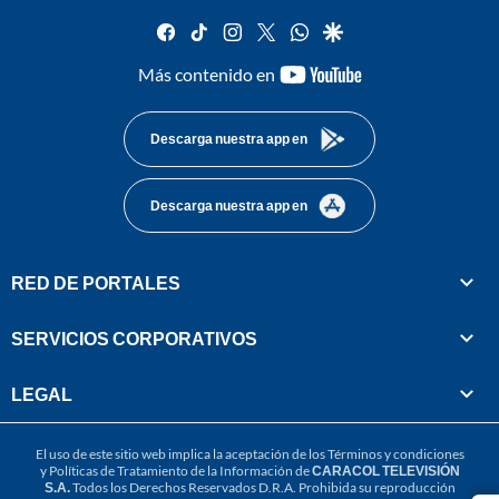
facebook
tiktok
instagram
twitter
whatsapp
google
youtube-
Más contenido en
footer
Descarga nuestra app en
Descarga nuestra app en
RED DE PORTALES
SERVICIOS CORPORATIVOS
LEGAL
El uso de este sitio web implica la aceptación de los
Términos y condiciones
y
Políticas de Tratamiento de la Información
de
CARACOL TELEVISIÓN
S.A.
Todos los Derechos Reservados D.R.A. Prohibida su reproducción