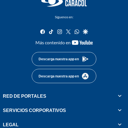
Síguenos en:
facebook
tiktok
instagram
twitter
whatsapp
google
youtube-
Más contenido en
footer
Descarga nuestra app en
Descarga nuestra app en
RED DE PORTALES
SERVICIOS CORPORATIVOS
LEGAL