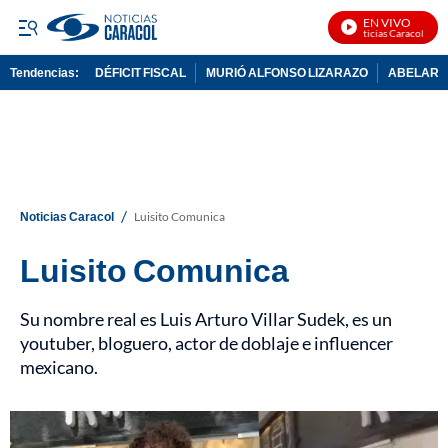
EN VIVO
Noticias Caracol En Vi
Tendencias:
DÉFICIT FISCAL
MURIÓ ALFONSO LIZARAZO
ABELARDO
PUBLICIDAD
/
Noticias Caracol
Luisito Comunica
Luisito Comunica
Su nombre real es Luis Arturo Villar Sudek, es un
youtuber, bloguero, actor de doblaje e influencer
mexicano.